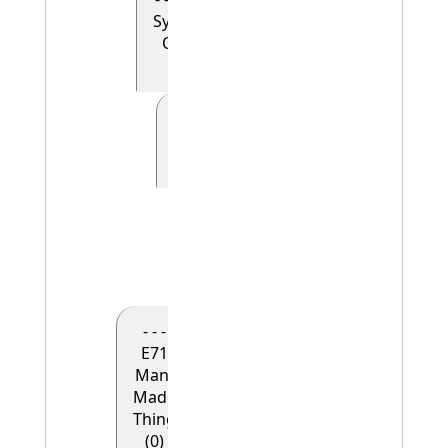
Symbolic
Object
(0)
- - - - - E41
Appellation
(0)
- - - - - -
E42
Identifier
(1)
- - -
E71
Man-
Made
Thing
(0)