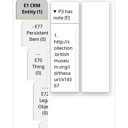
E1 CRM
P3 has
Entity (1)
note [F]
- E77
Persistent
1.
Item (0)
http://c
ollection
- -
.british
E70
museu
Thing
m.org/i
(0)
d/thesa
uri/x143
67
- - -
E72
Legal
Object
(0)
- - - - E90