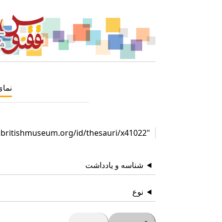
نما
"http://collection.britishmuseum.org/id/thesauri/x41022"
شناسه و یادداشت
نوع