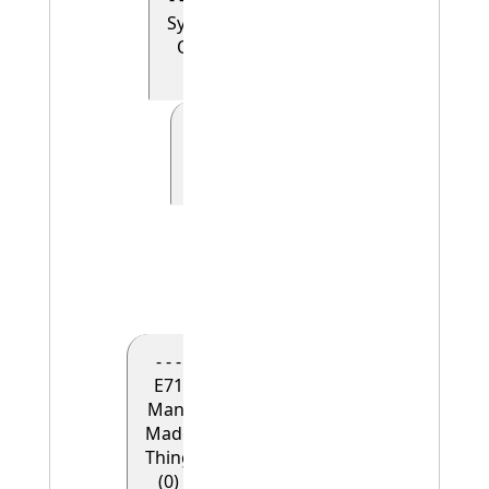
Symbolic
Object
(0)
- - - - - E41
Appellation
(0)
- - - - - -
E42
Identifier
(1)
- - -
E71
Man-
Made
Thing
(0)