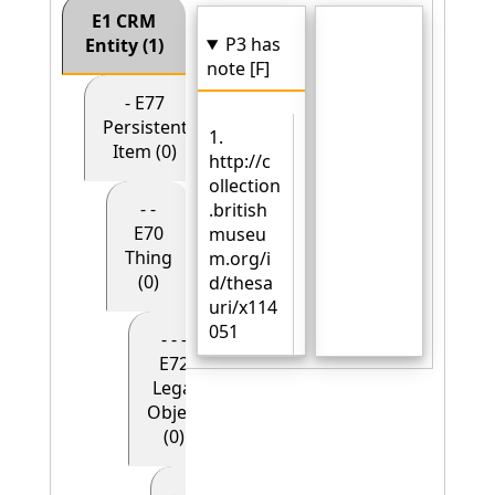
E1 CRM
P3 has
Entity (1)
note [F]
- E77
Persistent
1.
Item (0)
http://c
ollection
- -
.british
E70
museu
Thing
m.org/i
(0)
d/thesa
uri/x114
051
- - -
E72
Legal
Object
(0)
- - - - E90