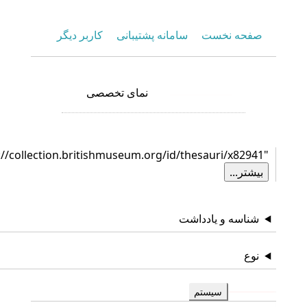
صفحه نخست
سامانه پشتیبانی
کاربر دیگر
نمای تخصصی
نمای عمومی
"http://collection.britishmuseum.org/id/thesauri/x82941"
بیشتر...
شناسه و یادداشت
نوع
سیستم
گزارش‌ها