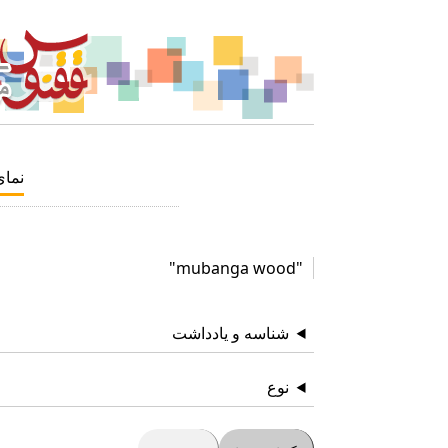
نما
"mubanga wood"
شناسه و یادداشت
نوع