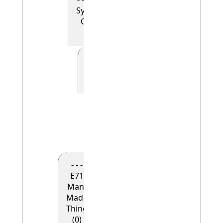
Symbolic
Object
(0)
- - - - - E41
Appellation
(0)
- - - - - -
E42
Identifier
(1)
- - -
E71
Man-
Made
Thing
(0)