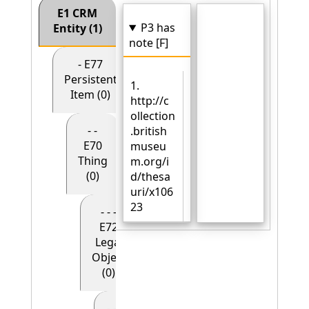
E1 CRM
P3 has
Entity (1)
note [F]
- E77
Persistent
1.
Item (0)
http://c
ollection
- -
.british
E70
museu
Thing
m.org/i
(0)
d/thesa
uri/x106
23
- - -
E72
Legal
Object
(0)
- - - - E90