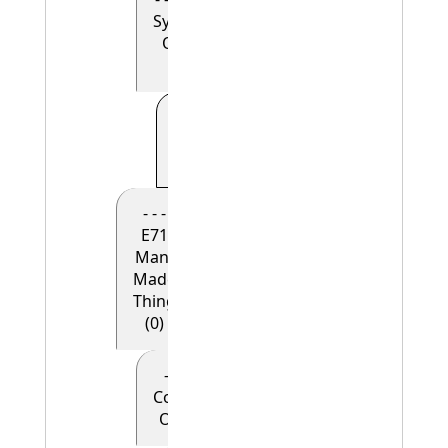
Symbolic
Object
(0)
- - - - - E41
Appellation
(1)
- - -
E71
Man-
Made
Thing
(0)
- - - - E28
Conceptual
Object (0)