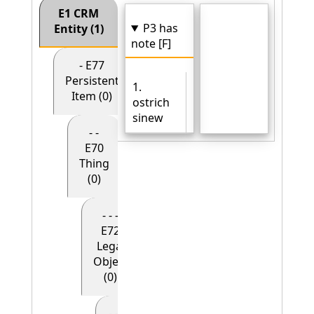
E1 CRM
P3 has
Entity (1)
note [F]
- E77
Persistent
1.
Item (0)
ostrich
sinew
- -
E70
Thing
(0)
- - -
E72
Legal
Object
(0)
- - - - E90