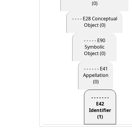
(0)
- - - - E28 Conceptual
Object (0)
- - - - - E90
Symbolic
Object (0)
- - - - - - E41
Appellation
(0)
- - - - - - -
E42
Identifier
(1)