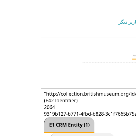
ربر دیگر
"http://collection.britishmuseum.org/i
(E42 Identifier)
2064
9319b127-b771-4fbd-b828-3c1f7665b75
E1 CRM Entity (1)