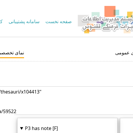
صفحه نخست
سامانه پشتیبانی
کا
ی عمومی
نمای تخصصی
d/thesauri/x104413"
a/59522
P3 has note [F]