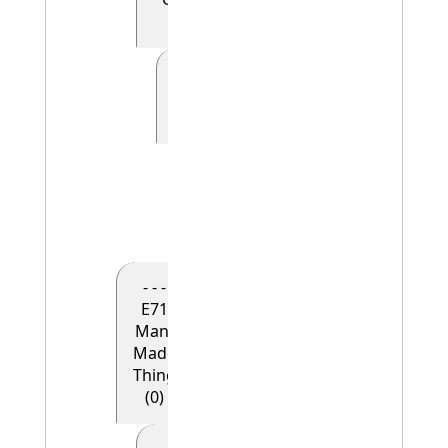
(0)
- - - - - E41
Appellation
(0)
- - - - - -
E42
Identifier
(1)
- - -
E71
Man-
Made
Thing
(0)