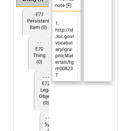
note [F]
- E77
Persistent
1.
Item (0)
http://id
.loc.gov/
- -
vocabul
E70
ary/gra
Thing
phicMat
(0)
erials/tg
m00823
7
- - -
E72
Legal
Object
(0)
- - - - E90
Symbolic
Object