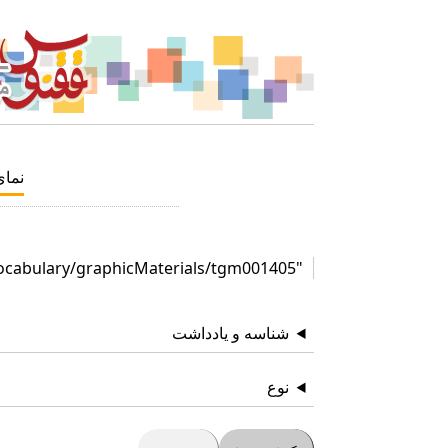
نما
"http://id.loc.gov/vocabulary/graphicMaterials/tgm001405"
شناسه و یادداشت
نوع