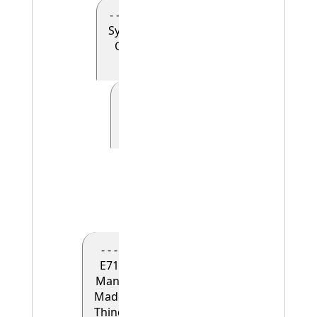
- - - - E90
Symbolic
Object
(0)
- - - - - E41
Appellation
(0)
- - - - - -
E42
Identifier
(1)
- - -
E71
Man-
Made
Thing