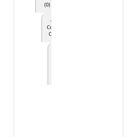
(0)
- - - - E28
Conceptual
Object (0)
- - - - -
E90
Symbolic
Object
(0)
- - - - - - E41
Appellation
(0)
- - - - - - -
E42
Identifier