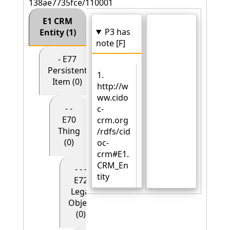
138ae7735fce/110001
E1 CRM
P3 has
Entity (1)
note [F]
- E77
Persistent
1.
Item (0)
http://w
ww.cido
- -
c-
E70
crm.org
Thing
/rdfs/cid
(0)
oc-
crm#E1.
CRM_En
- - -
tity
E72
Legal
Object
(0)