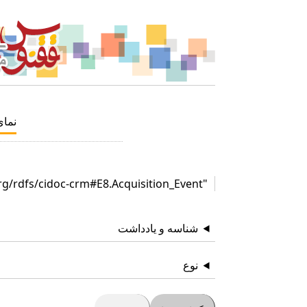
نما
"http://www.cidoc-crm.org/rdfs/cidoc-crm#E8.Acquisition_Event"
شناسه و یادداشت
نوع