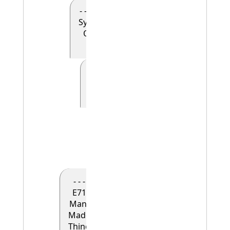
- - - - E90
Symbolic
Object
(0)
- - - - - E41
Appellation
(0)
- - - - - -
E42
Identifier
(1)
- - -
E71
Man-
Made
Thing