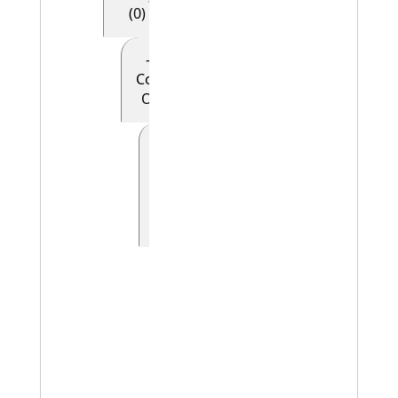
(0)
- - - - E28
Conceptual
Object (0)
- - - - -
E90
Symbolic
Object
(0)
- - - - - - E41
Appellation
(0)
- - - - - - -
E42
Identifier