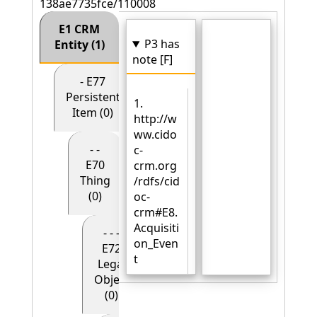
138ae7735fce/110008
E1 CRM
P3 has
Entity (1)
note [F]
- E77
Persistent
1.
Item (0)
http://w
ww.cido
- -
c-
E70
crm.org
Thing
/rdfs/cid
(0)
oc-
crm#E8.
Acquisiti
- - -
on_Even
E72
t
Legal
Object
(0)