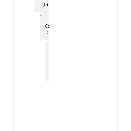
(0)
- - - - E28
Conceptual
Object (0)
- - - - -
E90
Symbolic
Object
(0)
- - - - - - E41
Appellation
(0)
- - - - - - -
E42
Identifier