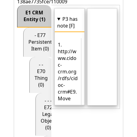
138ae7735fce/110009
E1 CRM
P3 has
Entity (1)
note [F]
- E77
Persistent
1.
Item (0)
http://w
ww.cido
- -
c-
E70
crm.org
Thing
/rdfs/cid
(0)
oc-
crm#E9.
Move
- - -
E72
Legal
Object
(0)