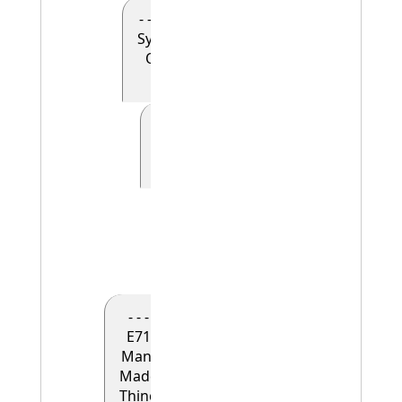
- - - - E90
Symbolic
Object
(0)
- - - - - E41
Appellation
(0)
- - - - - -
E42
Identifier
(1)
- - -
E71
Man-
Made
Thing