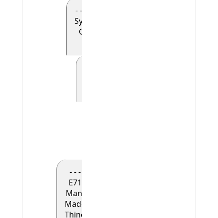
- - - - E90
Symbolic
Object
(0)
- - - - - E41
Appellation
(0)
- - - - - -
E42
Identifier
(1)
- - -
E71
Man-
Made
Thing