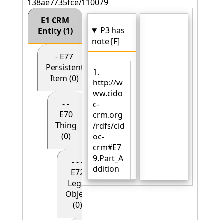
138ae7735fce/110079
E1 CRM
P3 has
Entity (1)
note [F]
- E77
Persistent
1.
Item (0)
http://w
ww.cido
- -
c-
E70
crm.org
Thing
/rdfs/cid
(0)
oc-
crm#E7
9.Part_A
- - -
ddition
E72
Legal
Object
(0)