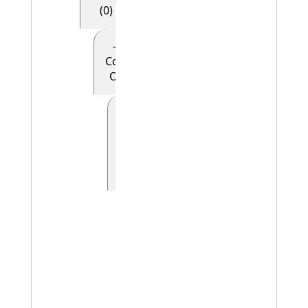
(0)
- - - - E28
Conceptual
Object (0)
- - - - -
E90
Symbolic
Object
(0)
- - - - - - E41
Appellation
(0)
- - - - - - -
E42
Identifier