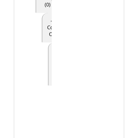
(0)
- - - - E28
Conceptual
Object (0)
- - - - -
E90
Symbolic
Object
(0)
- - - - - - E41
Appellation
(0)
- - - - - - -
E42
Identifier