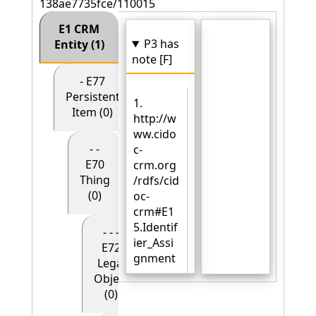
138ae7735fce/110015
E1 CRM
P3 has
Entity (1)
note [F]
- E77
Persistent
1.
Item (0)
http://w
ww.cido
- -
c-
E70
crm.org
Thing
/rdfs/cid
(0)
oc-
crm#E1
5.Identif
- - -
ier_Assi
E72
gnment
Legal
Object
(0)