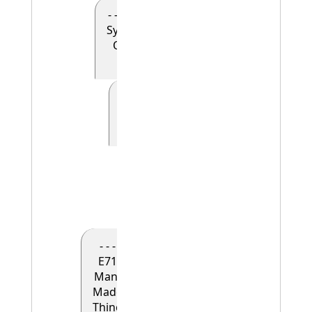
- - - - E90
Symbolic
Object
(0)
- - - - - E41
Appellation
(0)
- - - - - -
E42
Identifier
(1)
- - -
E71
Man-
Made
Thing