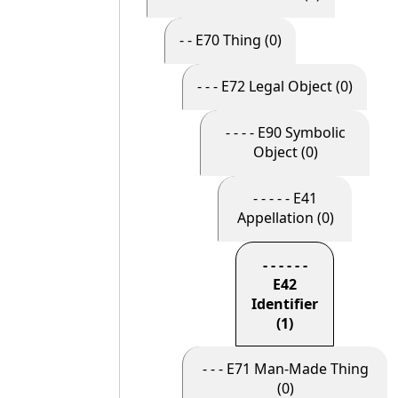
- - E70 Thing (0)
- - - E72 Legal Object (0)
- - - - E90 Symbolic
Object (0)
- - - - - E41
Appellation (0)
- - - - - -
E42
Identifier
(1)
- - - E71 Man-Made Thing
(0)