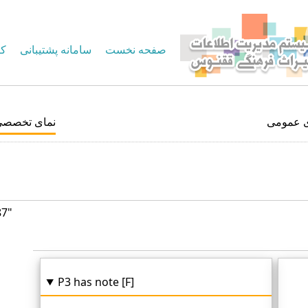
صفحه نخست
سامانه پشتیبانی
کا
ی عمومی
نمای تخصصی
87"
P3 has note [F]