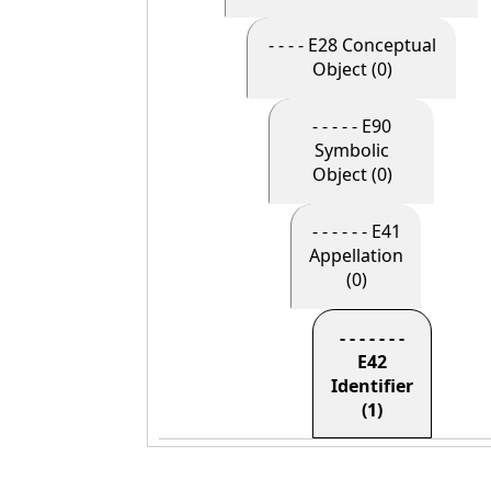
- - - - E28 Conceptual
Object (0)
- - - - - E90
Symbolic
Object (0)
- - - - - - E41
Appellation
(0)
- - - - - - -
E42
Identifier
(1)