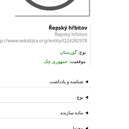
Řepský hřbitov
Řepský hřbitov
tp://www.wikidata.org/entity/Q24282978
نوع
گورستان
موقعیت
جمهوری چک
شناسه و یادداشت
نوع
ماده سازنده
محتوا