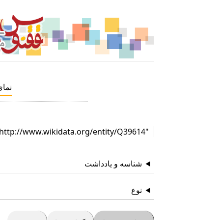
نما
"http://www.wikidata.org/entity/Q39614"
شناسه و یادداشت
نوع