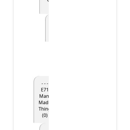
(0)
- - - - - E41
Appellation
(0)
- - - - - -
E42
Identifier
(1)
- - -
E71
Man-
Made
Thing
(0)