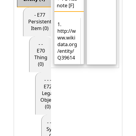
note [F]
- E77
Persistent
1.
Item (0)
http://w
ww.wiki
- -
data.org
E70
/entity/
Thing
Q39614
(0)
- - -
E72
Legal
Object
(0)
- - - - E90
Symbolic
Object