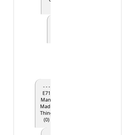
(0)
- - - - - E41
Appellation
(0)
- - - - - -
E42
Identifier
(1)
- - -
E71
Man-
Made
Thing
(0)