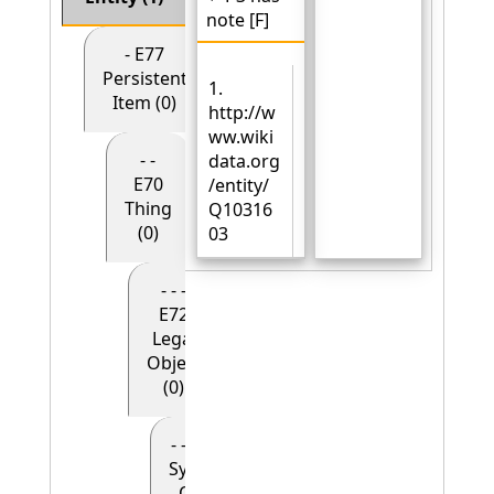
note [F]
- E77
Persistent
1.
Item (0)
http://w
ww.wiki
- -
data.org
E70
/entity/
Thing
Q10316
(0)
03
- - -
E72
Legal
Object
(0)
- - - - E90
Symbolic
Object