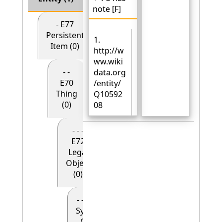
note [F]
- E77
Persistent
1.
Item (0)
http://w
ww.wiki
- -
data.org
E70
/entity/
Thing
Q10592
(0)
08
- - -
E72
Legal
Object
(0)
- - - - E90
Symbolic
Object