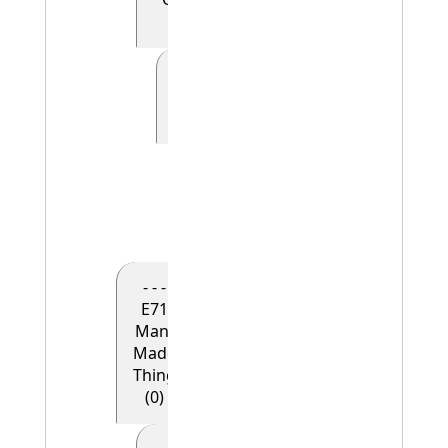
(0)
- - - - - E41
Appellation
(0)
- - - - - -
E42
Identifier
(1)
- - -
E71
Man-
Made
Thing
(0)