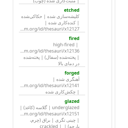
| منبت‌کاری شده (چوب)
etched
کلیشه‌سازی شده | حکاکی‌شده 
| کنده‌کاری شده | 
http://collection.britishmuseum.org/id/thesauri/x12127
fired
high-fired | 
| پخته‌شده (سفال) | پخته‌شده 
در دمای بالا
forged
آهنگری شده | 
| چکش‌کاری شده
glazed
underglazed | گلاسه (کاغذ) | 
| چینی تگری | براق (چرم، 
پارچه) | crackled | 