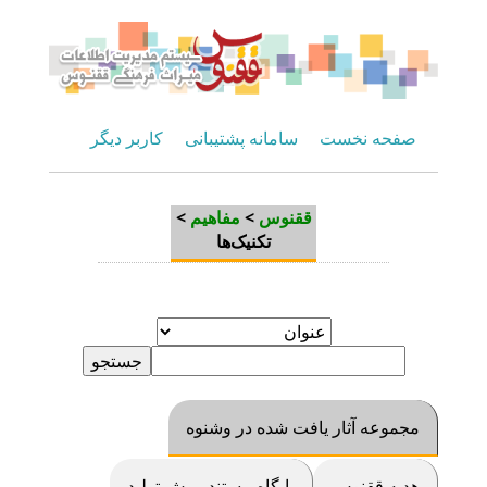
صفحه نخست
سامانه پشتیبانی
کاربر دیگر
>
مفاهیم
>
ققنوس
تکنیک‌ها
مجموعه آثار یافت شده در وشنوه
هديه ققنوس
پايگاه مستند روش توليد