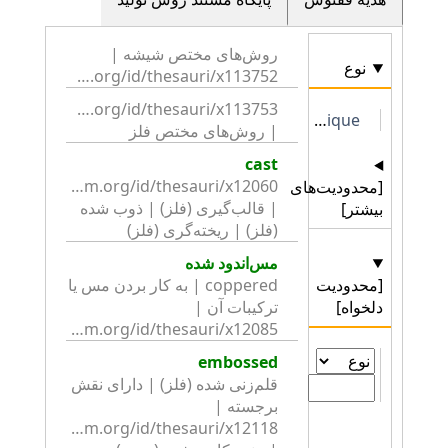
روش‌های مختص شیشه | 
نوع
http://collection.britishmuseum.org/id/thesauri/x113752
BME2 Technique
| روش‌های مختص فلز
cast
[محدودیت‌های
| قالب‌گیری (فلز) | ذوب شده 
بیشتر]
(فلز) | ریخته‌گری (فلز)
مس‌اندود شده
[محدودیت
coppered | به کار بردن مس یا 
دلخواه]
ترکیبات آن | 
http://collection.britishmuseum.org/id/thesauri/x12085
embossed
قلم‌زنی شده (فلز) | دارای نقش 
برجسته | 