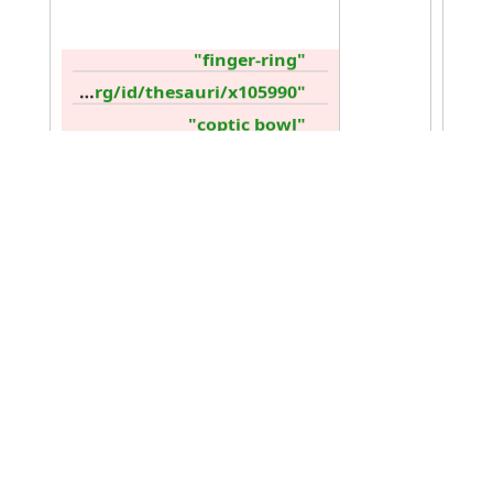
"finger-ring"
"http://collection.britishmuseum.org/id/thesauri/x105990"
"coptic bowl"
"spool"
"food-vessel"
"sherd"
"http://collection.britishmuseum.org/id/thesauri/x5597"
"http://collection.britishmuseum.org/id/thesauri/x5240"
"http://collection.britishmuseum.org/id/thesauri/x7380"
"http://collection.britishmuseum.org/id/thesauri/x6452"
"dish"
"http://collection.britishmuseum.org/id/thesauri/x7347"
"beaker"
"seal-scarab-ring"