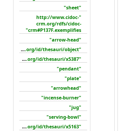
"sheet"
"http://www.cidoc-
crm.org/rdfs/cidoc-
crm#P137F.exemplifies"
"arrow-head"
"http://collection.britishmuseum.org/id/thesauri/object"
"http://collection.britishmuseum.org/id/thesauri/x5387"
"pendant"
"plate"
"arrowhead"
"incense-burner"
"jug"
"serving-bowl"
"http://collection.britishmuseum.org/id/thesauri/x5163"