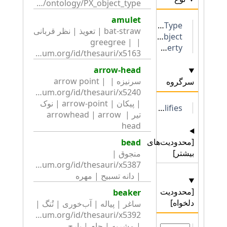
http://collection.britishmuseum.org/id/ontology/PX_object_type
amulet
BME1 Object Type
bat-straw | تعویذ | نظر قربانی 
E22 Man Made Object
| greegree | 
Property
http://collection.britishmuseum.org/id/thesauri/x5163
arrow-head
سرنیزه | arrow point | 
سرگروه
| پیکان | arrow-point | نوک 
P137 exemplifies
تیر | arrowhead | arrow 
head
[محدودیت‌های
bead
بیشتر]
منجوق | 
| دانه تسبیح | مهره
[محدودیت
beaker
دلخواه]
ساغر | پیاله | آب‌خوری | تُنگ | 
| مشربه | جام | پارچ