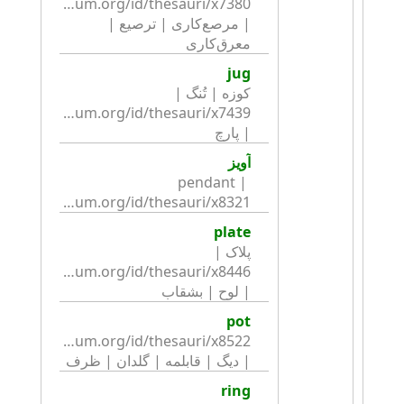
| مرصع‌کاری | ترصیع | 
معرق‌کاری
jug
کوزه | تُنگ | 
| پارچ
آویز
pendant | 
http://collection.britishmuseum.org/id/thesauri/x8321
plate
پلاک | 
| لوح | بشقاب
pot
| دیگ | قابلمه | گلدان | ظرف
ring