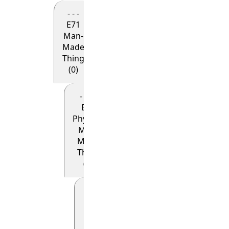
- - -
E71
Man-
Made
Thing
(0)
- - - -
E24
Physical
Man-
Made
Thing
(0)
- - - - -
E22
Man-
Made