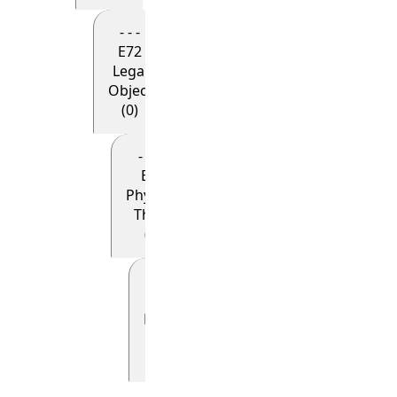
- - -
E72
Legal
Object
(0)
- - - -
E18
Physical
Thing
(0)
- - - - -
E19
Physical
Object
(0)