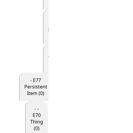
(0)
- - - - -
E69
Death
(0)
- - - - - E81
Transformation
(0)
- E77
Persistent
Item (0)
- -
E70
Thing
(0)