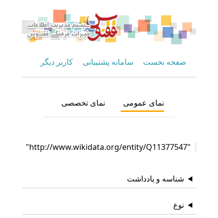
صفحه نخست
سامانه پشتیبانی
کاربر دیگر
نمای عمومی
نمای تخصصی
"http://www.wikidata.org/entity/Q11377547"
شناسه و یادداشت
نوع