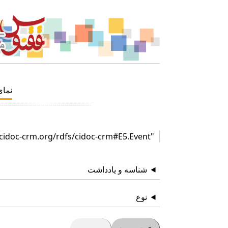
نما
"http://www.cidoc-crm.org/rdfs/cidoc-crm#E5.Event"
شناسه و یادداشت
نوع