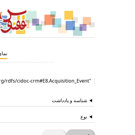
نما
"http://www.cidoc-crm.org/rdfs/cidoc-crm#E8.Acquisition_Event"
شناسه و یادداشت
نوع