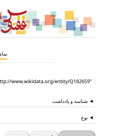
نما
"http://www.wikidata.org/entity/Q182659"
شناسه و یادداشت
نوع