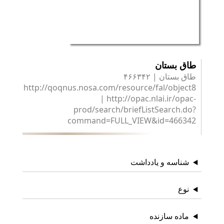
طاق بستان
طاق بستان | ۴۶۶۳۴۲
http://qoqnus.nosa.com/resource/fal/object8
| http://opac.nlai.ir/opac-
prod/search/briefListSearch.do?
command=FULL_VIEW&id=466342
شناسه و یادداشت
نوع
ماده سازنده