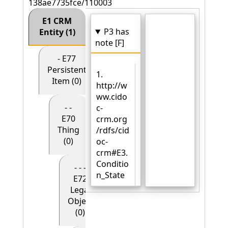
138ae7735fce/110003
E1 CRM
P3 has
Entity (1)
note [F]
- E77
Persistent
1.
Item (0)
http://w
ww.cido
- -
c-
E70
crm.org
Thing
/rdfs/cid
(0)
oc-
crm#E3.
Conditio
- - -
n_State
E72
Legal
Object
(0)