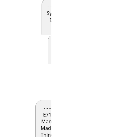
- - - - E90
Symbolic
Object
(0)
- - - - - E41
Appellation
(0)
- - - - - -
E42
Identifier
(1)
- - -
E71
Man-
Made
Thing