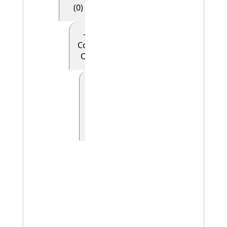
(0)
- - - - E28
Conceptual
Object (0)
- - - - -
E90
Symbolic
Object
(0)
- - - - - - E41
Appellation
(0)
- - - - - - -
E42
Identifier