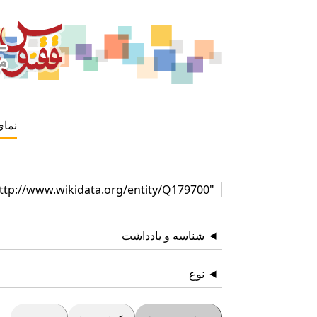
نما
"http://www.wikidata.org/entity/Q179700"
شناسه و یادداشت
نوع