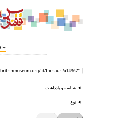
نما
"http://collection.britishmuseum.org/id/thesauri/x14367"
شناسه و یادداشت
نوع